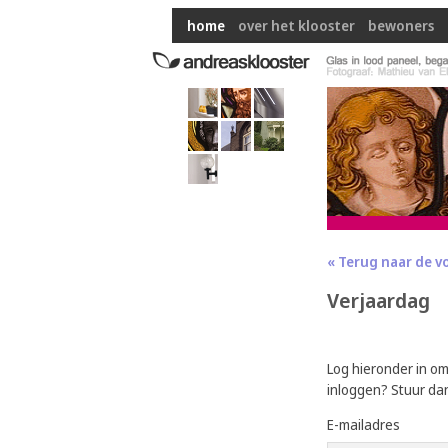
home
over het klooster
bewoners
« Terug naar de v
Verjaardag
Log hieronder in o
inloggen? Stuur da
E-mailadres