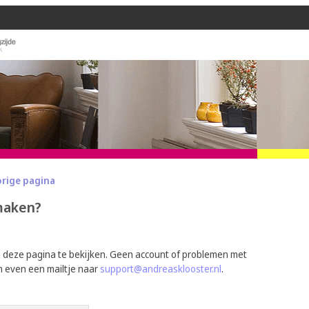
orige pagina
 maken?
m deze pagina te bekijken. Geen account of problemen met
n even een mailtje naar
support@andreasklooster.nl
.