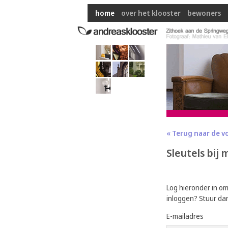
home
over het klooster
bewoners
« Terug naar de v
Sleutels bij
Log hieronder in o
inloggen? Stuur da
E-mailadres