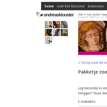
home
over het klooster
bewoners
« Terug naar de v
Pakketje zo
Log hieronder in o
inloggen? Stuur da
E-mailadres