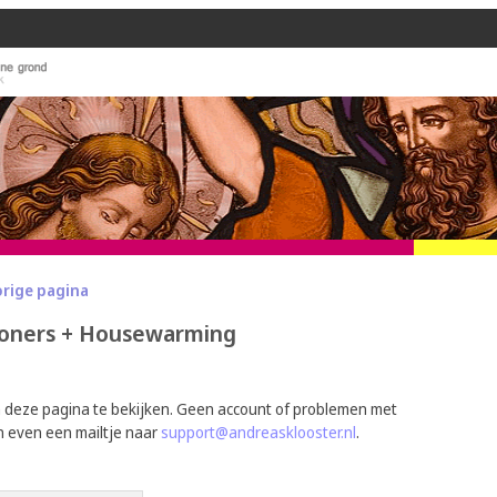
orige pagina
oners + Housewarming
m deze pagina te bekijken. Geen account of problemen met
n even een mailtje naar
support@andreasklooster.nl
.