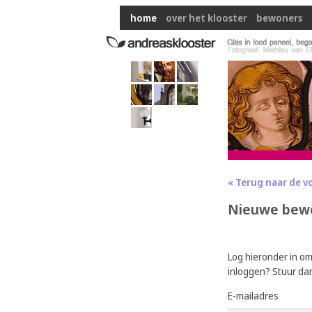
home
over het klooster
bewoners
« Terug naar de v
Nieuwe bew
Log hieronder in o
inloggen? Stuur da
E-mailadres