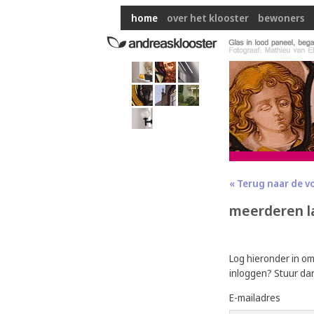
home
over het klooster
bewoners
« Terug naar de v
meerderen l
Log hieronder in o
inloggen? Stuur da
E-mailadres