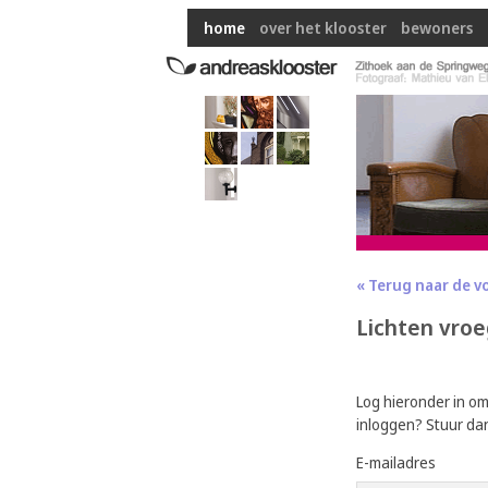
home
over het klooster
bewoners
« Terug naar de v
Lichten vroe
Log hieronder in o
inloggen? Stuur da
E-mailadres