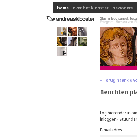
home
over het klooster
bewoners
« Terug naar de v
Berichten pl
Log hieronder in o
inloggen? Stuur da
E-mailadres