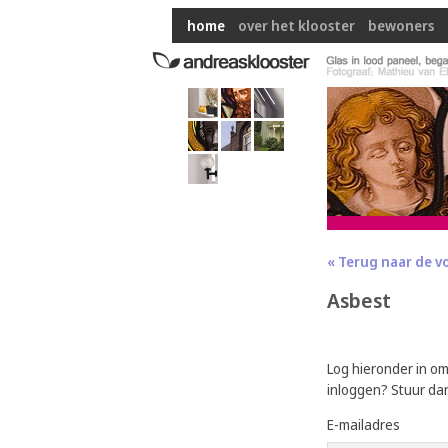
home
over het klooster
bewoners
« Terug naar de v
Asbest
Log hieronder in o
inloggen? Stuur da
E-mailadres