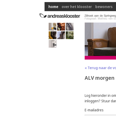
home
over het klooster
bewoners
« Terug naar de v
ALV morgen 
Log hieronder in o
inloggen? Stuur da
E-mailadres