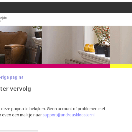
orige pagina
ater vervolg
m deze pagina te bekijken. Geen account of problemen met
n even een mailtje naar
support@andreasklooster.nl
.