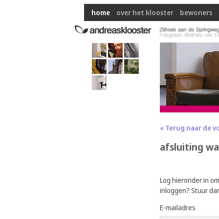
home
over het klooster
bewoners
« Terug naar de v
afsluiting w
Log hieronder in o
inloggen? Stuur da
E-mailadres