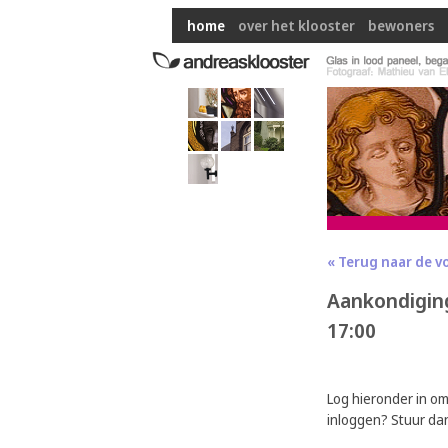
home
over het klooster
bewoners
« Terug naar de v
Aankondiging
17:00
Log hieronder in o
inloggen? Stuur da